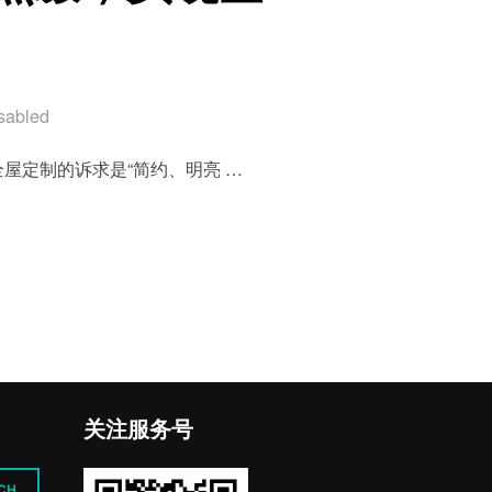
sabled
屋定制的诉求是“简约、明亮 …
因蓝点缀，实现空间大扩容！”
关注服务号
CH