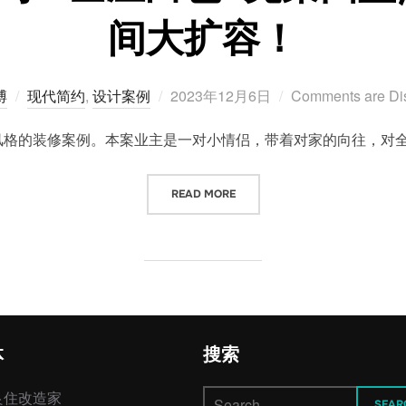
间大扩容！
Posted
博
现代简约
,
设计案例
2023年12月6日
Comments are Di
on
格的装修案例。本案业主是一对小情侣，带着对家的向往，对全
“125㎡现代简约：全屋白色+克莱
READ MORE
体
搜索
Search
良住改造家
SEAR