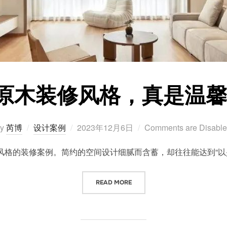
约原木装修风格，真是温
Posted
by
芮博
设计案例
2023年12月6日
Comments are Disabl
on
风格的装修案例。简约的空间设计细腻而含蓄，却往往能达到“以少
“140㎡的简约原木装修风格，真是
READ MORE